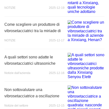
Xinxiang, quali tecnologie uniche
NOTIZIE
2025-12-19
adottano
Come scegliere un produttore di
vibrosetacciatrici tra la miriade di
aziende a Xinxiang, Henan?
NOTIZIE
2025-12-17
A quali settori sono adatte le
vibrosetacciatrici ultrasoniche
prodotte dalla Xinxiang Senyou
Notizie dall'azienda
2025-12-16
Elettr
Non sottovalutare una
vibrosetacciatrice a oscillazione
quadrata: nasconde molti piccoli
Notizie del settore
2025-12-15
segreti al